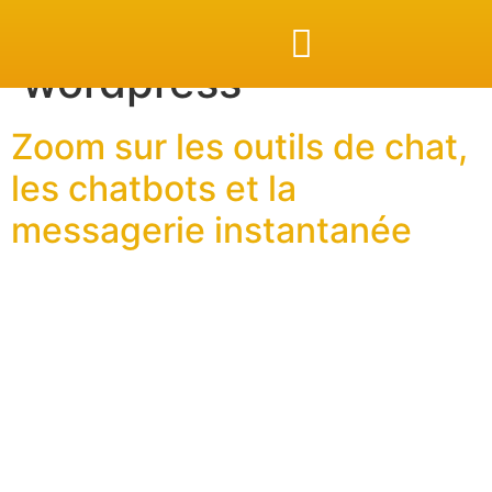
Étiquette :
wordpress
NOS EXPERTISES
LE TARTIBLOG
Zoom sur les outils de chat,
les chatbots et la
messagerie instantanée